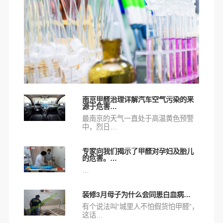
南京甲醛治理详解汽车空气污染的来
源于危害…
最南京的天气一直处于高温黄色预警
中，烈日…
专家向我们揭示了甲醛对孕妇及胎儿
的危害。…
…
装修3月母子为什么会同患白血病…
有个说法叫“城里人不怕假货怕甲醛”，
这话…