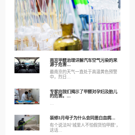
南京甲醛治理详解汽车空气污染的来
源于危害…
最南京的天气一直处于高温黄色预警
中，烈日…
专家向我们揭示了甲醛对孕妇及胎儿
的危害。…
…
装修3月母子为什么会同患白血病…
有个说法叫“城里人不怕假货怕甲醛”，
这话…