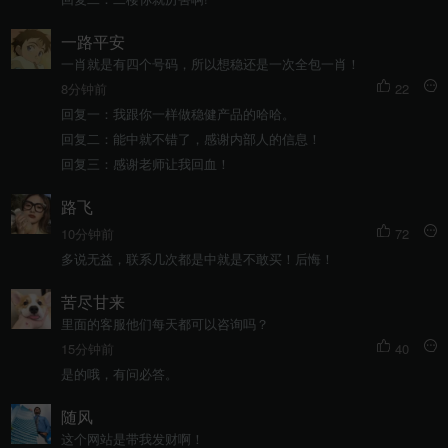
一路平安
一肖就是有四个号码，所以想稳还是一次全包一肖！
8分钟前
22
回复一：我跟你一样做稳健产品的哈哈。
回复二：能中就不错了，感谢内部人的信息！
回复三：感谢老师让我回血！
路飞
10分钟前
72
多说无益，联系几次都是中就是不敢买！后悔！
苦尽甘来
里面的客服他们每天都可以咨询吗？
15分钟前
40
是的哦，有问必答。
随风
这个网站是带我发财啊！