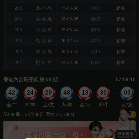
205
龙
-羊-馬
49-03-
36
龙03
精准
204
猴-虎-
虎
35-05-
05
虎05
精准
203
马-兔-
马
25-
08
-44
豬08
精准
203
馬-
龍
-羊
25
-37-41
马25
精准
202
雞-兔-
馬
09-
25
-40
兔40
精准
201
蛇
-猪-牛
04-32-
26
猪32
精准