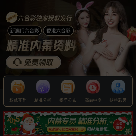
权威开奖
精准分析
提早公布
高命中率
扶持彩民