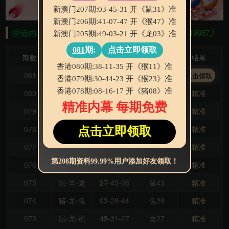
新澳门207期:03-45-31 开《鼠31》准
新澳门206期:41-07-47 开《猴47》准
香港内幕 一肖三码
已领取人数:19857人
新澳门205期:49-03-21 开《龙03》准
081
期:
点击立即领取
期数
三肖
三码
开奖号
结果
香港080期:38-11-35 开《猴11》准
081
内幕专员
精准分析
已公布
点击领取
香港079期:30-44-23 开《猴23》准
香港078期:08-16-17 开《猪08》准
080
猴
-马-虎
13-29-
11
猴11
精准
精准内幕 每期免费
079
猴
-蛇-猴
44-27-
23
猴23
精准
078
猪-
虎
-鼠
16-44-
08
猪08
精准
点击立即领取
077
龙
-虎-蛇
41-
43
-08
猪08
精准
第
208
期资料99.99%用户添加好友领取！
076
兔
-虎-狗
01-17-
28
虎17
精准
075
鼠-羊-
龙
27
-43-05
鼠43
精准
074
猪
-龙-兔
03-28-
44
兔28
精准
073
鼠
-龙-虎
43
-31-27
龙27
精准