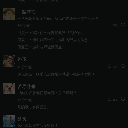
一路平安
一肖就是有四个号码，所以想稳还是一次全包一肖！
8分钟前
22
回复一：我跟你一样做稳健产品的哈哈。
回复二：能中就不错了，感谢内部人的信息！
回复三：感谢老师让我回血！
路飞
10分钟前
72
多说无益，联系几次都是中就是不敢买！后悔！
苦尽甘来
里面的客服他们每天都可以咨询吗？
15分钟前
40
是的哦，有问必答。
随风
这个网站是带我发财啊！